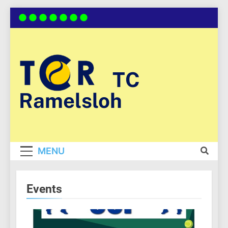
Skip
to
content
TC
Ramelsloh
MENU
Events