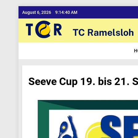
Skip
August 6, 2026
9:14:41 AM
to
content
TC Ramelsloh
H
Seeve Cup 19. bis 21.