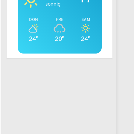
sonnig
DON
FRE
SAM
24°
20°
24°