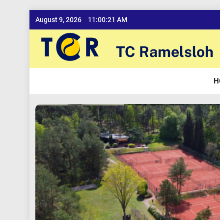
Skip
August 9, 2026
11:00:22 AM
to
content
TC Ramelsloh
H