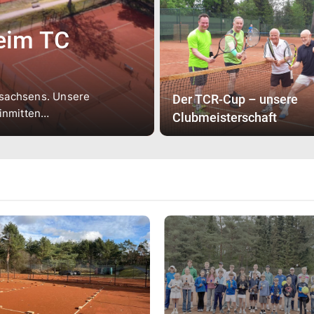
eim TC
rsachsens. Unsere
Der TCR-Cup – unsere
 inmitten…
Clubmeisterschaft