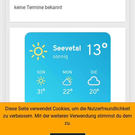
keine Termine bekannt
13°
Seevetal
sonnig
SON
MON
DIE
31°
22°
20°
Diese Seite verwendet Cookies, um die Nutzerfreundlichkeit
zu verbessern. Mit der weiteren Verwendung stimmst du dem
zu.
TC Ramelsoh - Copyright by Burkhard Wiesener
2026. Powered By
.
BlazeThemes