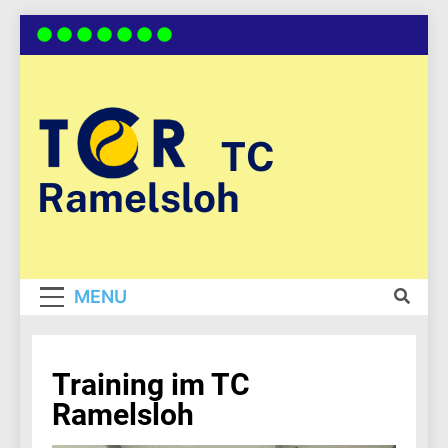
Skip
to
content
TC
Ramelsloh
MENU
Training im TC
Ramelsloh