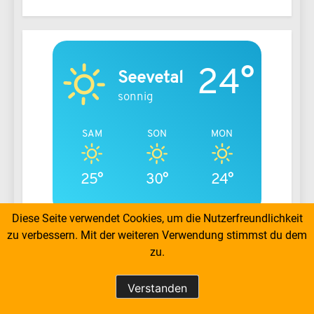
24°
Seevetal
sonnig
SAM
SON
MON
25°
30°
24°
Diese Seite verwendet Cookies, um die Nutzerfreundlichkeit
zu verbessern. Mit der weiteren Verwendung stimmst du dem
zu.
TC Ramelsoh - Copyright by Burkhard Wiesener
2026. Powered By
.
BlazeThemes
Verstanden
Impressum
Datenschutz