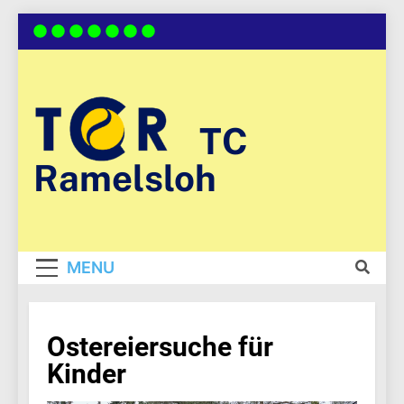
Skip
to
content
TC
Ramelsloh
MENU
Ostereiersuche für
Kinder