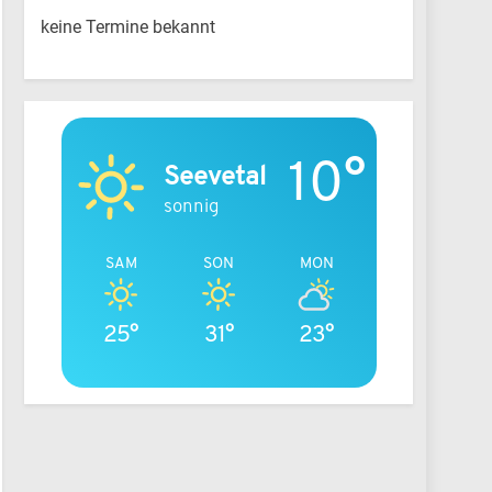
keine Termine bekannt
10°
Seevetal
sonnig
SAM
SON
MON
25°
31°
23°