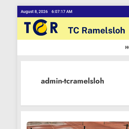
Skip
August 8, 2026
6:07:17 AM
to
content
TC Ramelsloh
H
admin-tcramelsloh