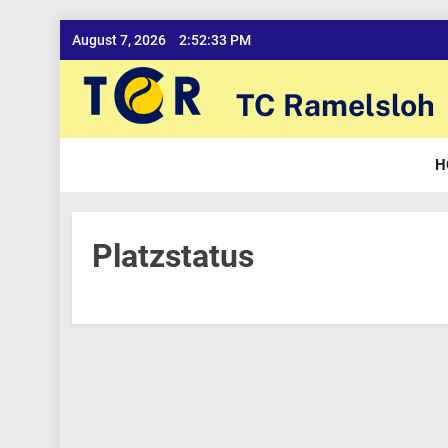
Skip
August 7, 2026
2:52:33 PM
to
content
TC Ramelsloh
H
Platzstatus