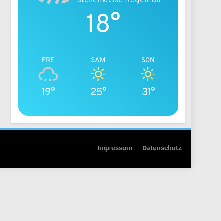
18°
FRE
SAM
SON
19°
25°
31°
Impressum
Datenschutz