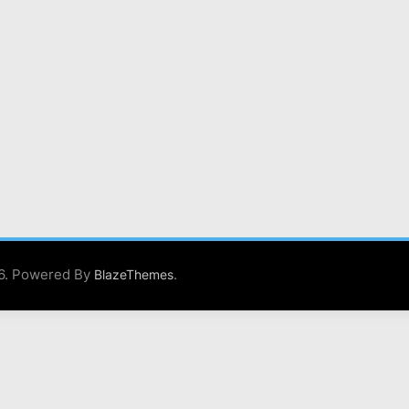
26. Powered By
.
BlazeThemes